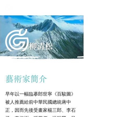
果芳藝術
Guo Fang Art Studio
柳清松
藝術家簡介
早年以一幅臨摹郎世寧《百駿圖》
被人推薦給前中華民國總統蔣中
正，因而先後受畫家楊三郎、李石